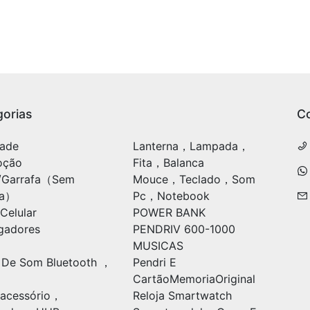
orias
C
ade
Lanterna，Lampada，
oção
Fita，Balanca
/Garrafa（Sem
Mouce，Teclado，Som
ia）
Pc，Notebook
Celular
POWER BANK
gadores
PENDRIV 600-1000
MUSICAS
 De Som Bluetooth ，
Pendri E
CartãoMemoriaOriginal
acessório，
Reloja Smartwatch