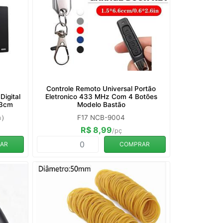
Controle Remoto Universal Portão
Digital
Eletronico 433 MHz Com 4 Botões
23cm
Modelo Bastão
m）
F17 NCB-9004
R$ 8,99
/pç
AR
COMPRAR