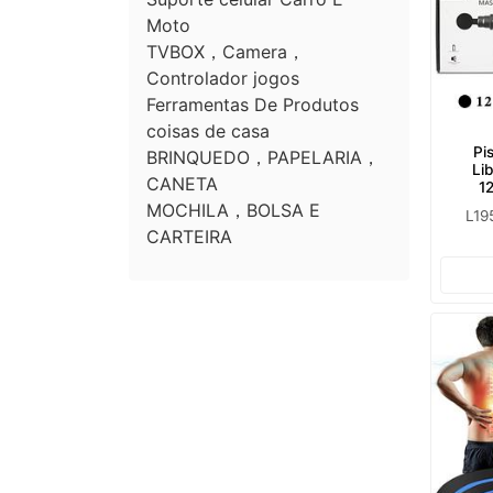
Moto
TVBOX，Camera，
Controlador jogos
Ferramentas De Produtos
coisas de casa
Pi
BRINQUEDO，PAPELARIA，
Li
CANETA
1
MOCHILA，BOLSA E
L19
CARTEIRA