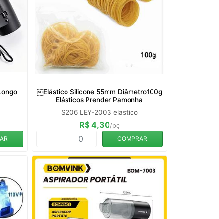
 Longo
￼Elástico Silicone 55mm Diâmetro100g
Elásticos Prender Pamonha
S206 LEY-2003 elastico
R$ 4,30
/pç
AR
COMPRAR