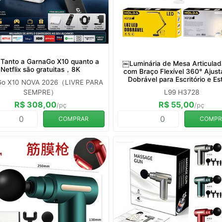
Tanto a GarnaGo X10 quanto a
￼Luminária de Mesa Articula
Netflix são gratuitas，8K
com Braço Flexível 360° Ajust
Dobrável para Escritório e E
Go X10 NOVA 2026（LIVRE PARA
SEMPRE）
L99 H3728
R$ 308,00
R$ 55,00
/pç
/pç
COMPRAR
COMPR