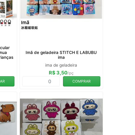
cular
enua
Imã de geladeira STITCH E LABUBU
rianças
ima
ima de geladeira
R$ 3,50
/pç
AR
COMPRAR