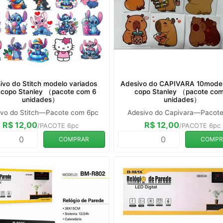
ivo do Stitch modelo variados
Adesivo do CAPIVARA 10model
 copo Stanley （pacote com 6
copo Stanley （pacote co
unidades）
unidades）
ivo do Stitch—Pacote com 6pc
Adesivo do Capivara—Pacote
R$ 12,00
R$ 12,00
/PACOTE 6pc
/PACOTE 6pc
COMPRAR
COMPR