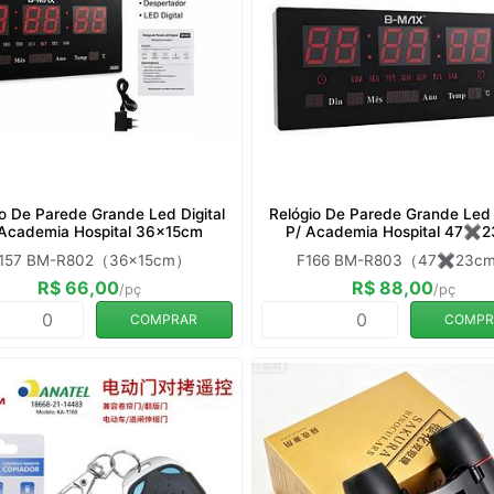
o De Parede Grande Led Digital
Relógio De Parede Grande Led 
 Academia Hospital 36x15cm
P/ Academia Hospital 47✖️
157 BM-R802（36x15cm）
F166 BM-R803（47✖️23c
R$ 66,00
R$ 88,00
/pç
/pç
COMPRAR
COMPR