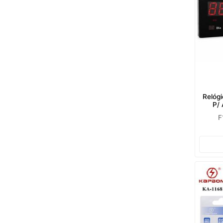
Relógi
P/
F