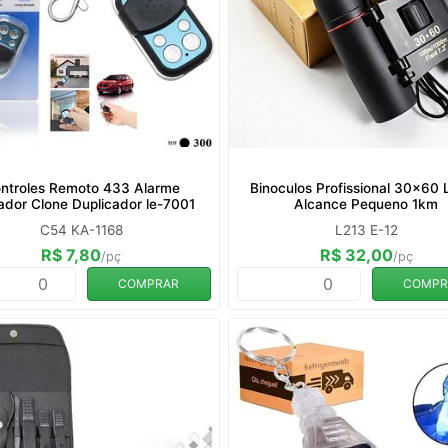
ntroles Remoto 433 Alarme
Binoculos Profissional 30x60
ador Clone Duplicador le-7001
Alcance Pequeno 1km
C54 KA-1168
L213 E-12
R$ 7,80
R$ 32,00
/pç
/pç
COMPRAR
COMPR