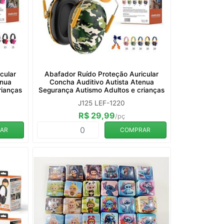
cular
Abafador Ruído Proteção Auricular
enua
Concha Auditivo Autista Atenua
rianças
Segurança Autismo Adultos e crianças
J125 LEF-1220
R$ 29,99
/pç
AR
COMPRAR