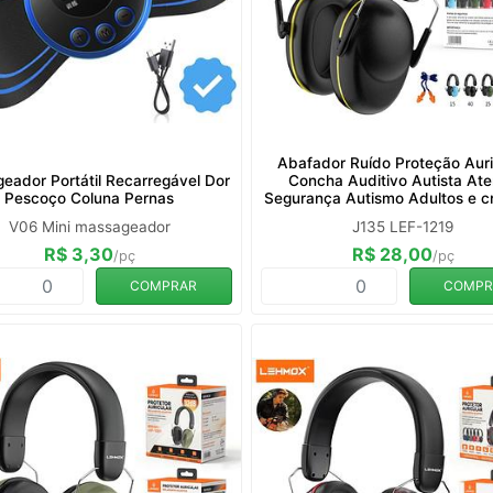
Abafador Ruído Proteção Auri
eador Portátil Recarregável Dor
Concha Auditivo Autista At
Pescoço Coluna Pernas
Segurança Autismo Adultos e c
V06 Mini massageador
J135 LEF-1219
R$ 3,30
R$ 28,00
/pç
/pç
COMPRAR
COMPR