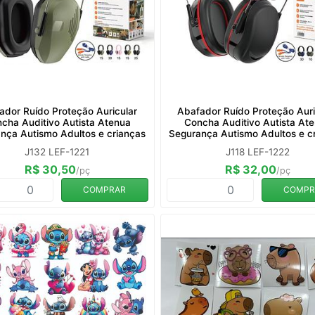
ador Ruído Proteção Auricular
Abafador Ruído Proteção Auri
cha Auditivo Autista Atenua
Concha Auditivo Autista At
nça Autismo Adultos e crianças
Segurança Autismo Adultos e c
J132 LEF-1221
J118 LEF-1222
R$ 30,50
R$ 32,00
/pç
/pç
COMPRAR
COMPR