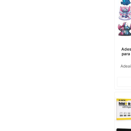
Ades
para
Adea