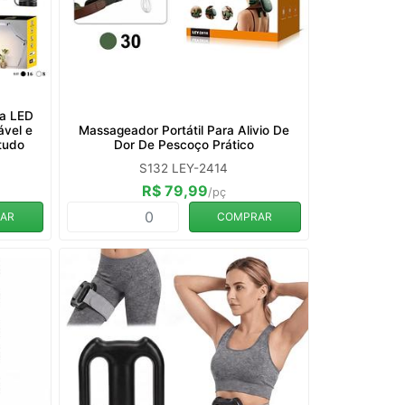
da LED
ável e
Massageador Portátil Para Alivio De
studo
Dor De Pescoço Prático
S132 LEY-2414
R$ 79,99
/pç
AR
COMPRAR