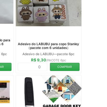
o para
m 6
Adesivo do LABUBU para copo Stanley
（pacote com 6 unidades）
 6pc
Adesivo de LABUBU—pacote 6pc
R$ 9,30
/PACOTE 6pc
AR
COMPRAR