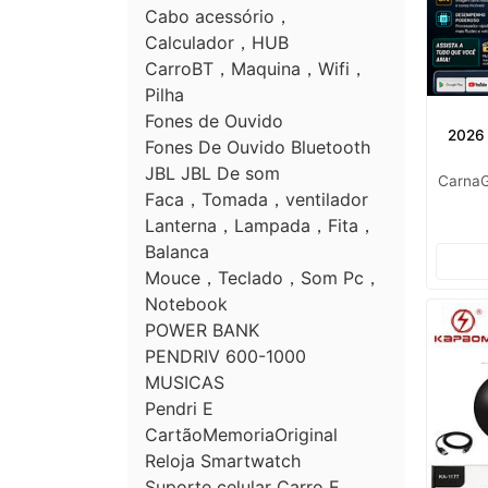
Cabo acessório，
Calculador，HUB
CarroBT，Maquina，Wifi，
Pilha
Fones de Ouvido
2026 
Fones De Ouvido Bluetooth
JBL JBL De som
Carna
Faca，Tomada，ventilador
Lanterna，Lampada，Fita，
Balanca
Mouce，Teclado，Som Pc，
Notebook
POWER BANK
PENDRIV 600-1000
MUSICAS
Pendri E
CartãoMemoriaOriginal
Reloja Smartwatch
Suporte celular Carro E