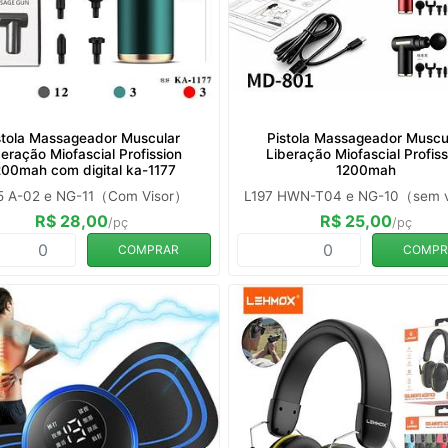
stola Massageador Muscular
Pistola Massageador Muscu
beração Miofascial Profission
Liberação Miofascial Profiss
200mah com digital ka-1177
1200mah
5 A-02 e NG-11（Com Visor）
L197 HWN-T04 e NG-10（sem 
R$ 28,00
R$ 25,00
/pç
/pç
COMPRAR
COMPR