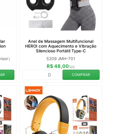
lar
Anel de Massagem Multifuncional
ion
HEROI com Aquecimento e Vibração
Silencioso Portátil Type-C
visor）
S209 JMH-701
R$ 48,00
/pç
AR
COMPRAR