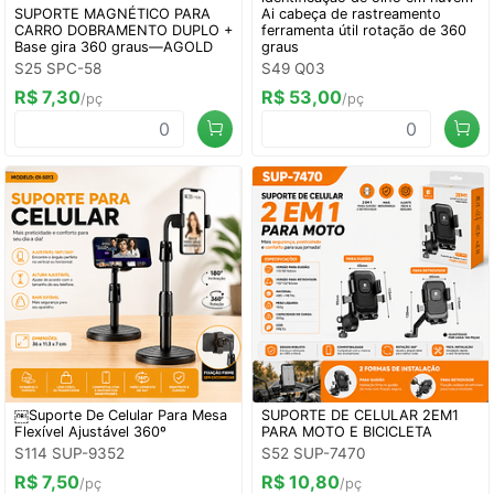
SUPORTE MAGNÉTICO PARA
Ai cabeça de rastreamento
CARRO DOBRAMENTO DUPLO +
ferramenta útil rotação de 360
Base gira 360 graus—AGOLD
graus
S25 SPC-58
S49 Q03
R$ 7,30
R$ 53,00
/pç
/pç
￼Suporte De Celular Para Mesa
SUPORTE DE CELULAR 2EM1
Flexível Ajustável 360º
PARA MOTO E BICICLETA
S114 SUP-9352
S52 SUP-7470
R$ 7,50
R$ 10,80
/pç
/pç