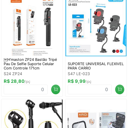
￼H'maston ZP24 Bastão Tripé
Pau De Selfie Suporte Celular
SUPORTE UNIVERSAL FLEXIVEL
Com Controle 171cm
PARA CARRO
S24 ZP24
S47 LE-023
R$ 28,80
R$ 9,99
/pç
/pç