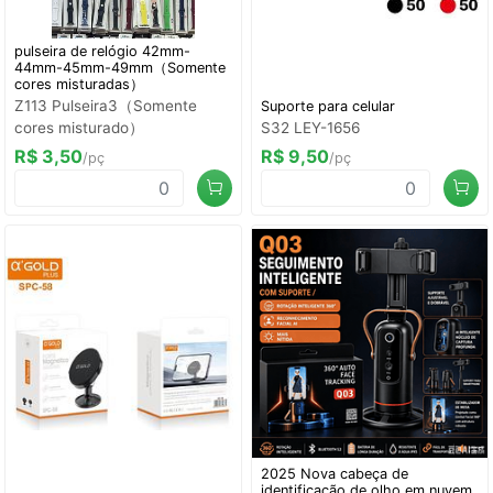
pulseira de relógio 42mm-
44mm-45mm-49mm（Somente
cores misturadas）
Z113 Pulseira3（Somente
Suporte para celular
cores misturado）
S32 LEY-1656
R$ 3,50
R$ 9,50
/pç
/pç
2025 Nova cabeça de
identificação de olho em nuvem