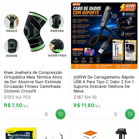
Knee Joelheira de Compressão
Ortopédica Meia Térmica Alivio
￼65W De Carregamento Rápido
da Dor Absorve Suor Estimula
USB A Para Tipo C Cabo 2 Em 1
Circulação Fitness Caminhada
Suporte Dobrável Telefone De
Ciclismo Crossfit
Mesa
S103 HJ-703
Z187 SH-10
R$ 7,50
R$ 11,80
/pç
/pç