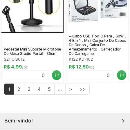
￼Cabo USB Tipo C Para , 60W ,
4 Em 1 , Mini Conjunto De Cabos
De Dados , Caixa De
Pedestal Mini Suporte Microfone
Armazenamento , Carregador
De Mesa Studio Portátil 35cm
De Carregame
S21 OiS012
K122 KD-102
R$ 4,99
R$ 12,50
/pç
/pç
1
2
3
4
5
…
>
>>
Bem-vindo!