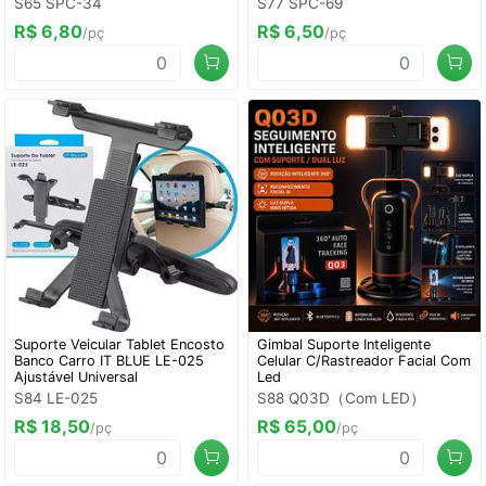
S65 SPC-34
S77 SPC-69
R$ 6,80
R$ 6,50
/pç
/pç
Suporte Veicular Tablet Encosto
Gimbal Suporte Inteligente
Banco Carro IT BLUE LE-025
Celular C/Rastreador Facial Com
Ajustável Universal
Led
S84 LE-025
S88 Q03D（Com LED）
R$ 18,50
R$ 65,00
/pç
/pç