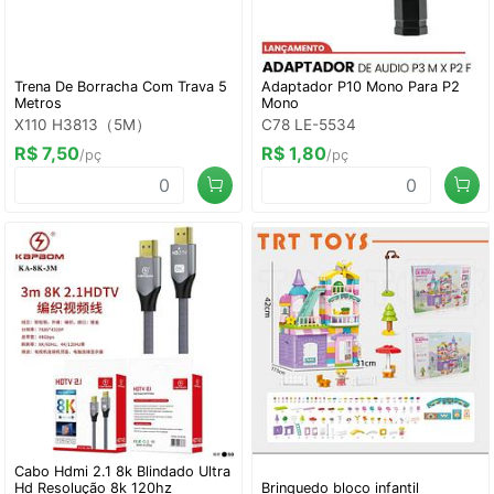
Trena De Borracha Com Trava 5
Adaptador P10 Mono Para P2
Metros
Mono
X110 H3813（5M）
C78 LE-5534
R$ 7,50
R$ 1,80
/pç
/pç
Cabo Hdmi 2.1 8k Blindado Ultra
Hd Resolução 8k 120hz
Brinquedo bloco infantil