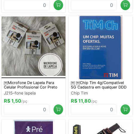
￼Microfone De Lapela Para
￼ ￼Chip Tim 4g/Compatível
Celular Profissional Cor Preto
5G Cadastra em qualquer DDD
J215–fone lapela
Chip Tim
R$ 1,50
R$ 11,80
/pç
/pç