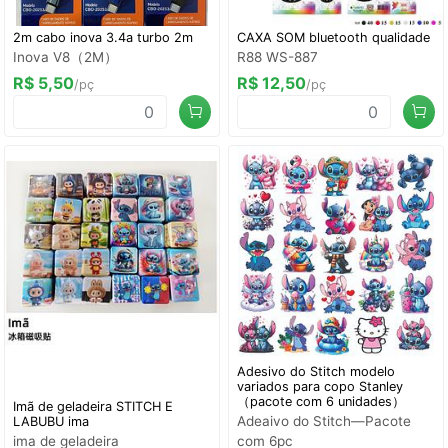
2m cabo inova 3.4a turbo 2m
CAXA SOM bluetooth qualidade
Inova V8（2M）
R88 WS-887
R$ 5,50
R$ 12,50
/pç
/pç
Adesivo do Stitch modelo
variados para copo Stanley
（pacote com 6 unidades）
Imã de geladeira STITCH E
Adeaivo do Stitch—Pacote
LABUBU ima
ima de geladeira
com 6pc