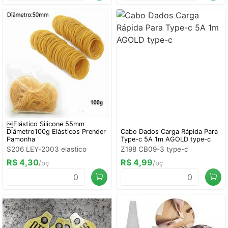
￼Elástico Silicone 55mm
Diâmetro100g Elásticos Prender
Cabo Dados Carga Rápida Para
Pamonha
Type-c 5A 1m AGOLD type-c
S206 LEY-2003 elastico
Z198 CB09-3 type-c
R$ 4,30
R$ 4,99
/pç
/pç