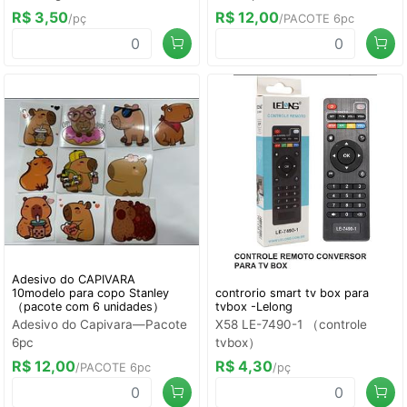
R$ 3,50
R$ 12,00
/pç
/PACOTE 6pc
Adesivo do CAPIVARA
10modelo para copo Stanley
controrio smart tv box para
（pacote com 6 unidades）
tvbox -Lelong
Adesivo do Capivara—Pacote
X58 LE-7490-1 （controle
6pc
tvbox）
R$ 12,00
R$ 4,30
/PACOTE 6pc
/pç