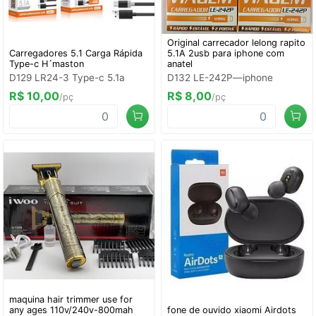
Original carrecador lelong rapito
Carregadores 5.1 Carga Rápida
5.1A 2usb para iphone com
Type-c H´maston
anatel
D129 LR24-3 Type-c 5.1a
D132 LE-242P—iphone
R$ 10,00
R$ 8,00
/pç
/pç
maquina hair trimmer use for
any ages 110v/240v-800mah
fone de ouvido xiaomi Airdots