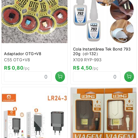
Cola Instantânea Tek Bond 793
Adaptador OTG+V8
20g（cl-132）
C55 OTG+V8
X109 RYP-993
R$ 0,80
R$ 4,50
/pç
/pç