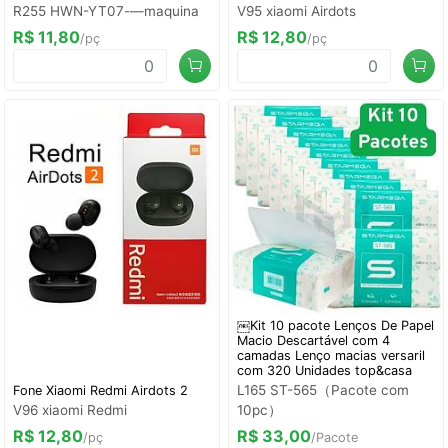
R255 HWN-YT07-—maquina
V95 xiaomi Airdots
R$ 11,80
R$ 12,80
/pç
/pç
￼Kit 10 pacote Lenços De Papel
Macio Descartável com 4
camadas Lenço macias versaril
com 320 Unidades top&casa
L165 ST-565（Pacote com
Fone Xiaomi Redmi Airdots 2
V96 xiaomi Redmi
10pc）
R$ 12,80
R$ 33,00
/pç
/Pacote