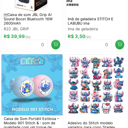
￼Caixa de som JBL Grip AI
Sound Boost Bluetooth 16W
Imã de geladeira STITCH E
2600mAh
LABUBU ima
R22 JBL GRIP
ima de geladeira
R$ 39,99
R$ 3,50
/pç
/pç
Caixa de Som Portátil Estilosa –
Modelo 901 Stitch & : som de
Adesivo do Stitch modelo
qualidade com um toque de
variados para copo Stanley