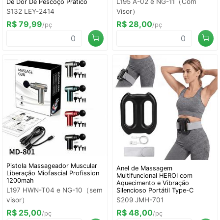
L195 A-02 e NG-11（Com
De Dor De Pescoço Prático
S132 LEY-2414
Visor）
R$ 79,99
R$ 28,00
/pç
/pç
Pistola Massageador Muscular
Anel de Massagem
Liberação Miofascial Profission
Multifuncional HEROI com
1200mah
Aquecimento e Vibração
L197 HWN-T04 e NG-10（sem
Silencioso Portátil Type-C
visor）
S209 JMH-701
R$ 25,00
R$ 48,00
/pç
/pç