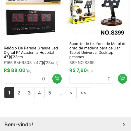
Suporte de telefone de Metal de
Relógio De Parede Grande Led
grão de madeira para celular
Digital P/ Academia Hospital
Tablet Universal Desktop
47✖️23cm
pessoas
F166 BM-R803（47✖️23cm）
S89 NO.S399
R$ 88,00
R$ 7,60
/pç
/pç
1
2
3
4
5
…
>
>>
Bem-vindo!