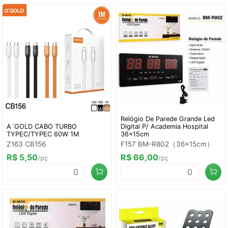
Relógio De Parede Grande Led
A´GOLD CABO TURBO
Digital P/ Academia Hospital
TYPEC/TYPEC 60W 1M
36x15cm
Z163 CB156
F157 BM-R802（36x15cm）
R$ 5,50
R$ 66,00
/pç
/pç