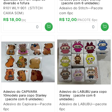
diversão e fofura
（pacote com 6 unidades）
R101 WLY-901（STITCH
Adeaivo do Stitch—Pacote
CAXIA SOM）
com 6pc
R$ 18,00
R$ 12,00
/pç
/PACOTE 6pc
Adesivo do CAPIVARA
Adesivo do LABUBU para copo
10modelo para copo Stanley
Stanley （pacote com 6
（pacote com 6 unidades）
unidades）
Adesivo do Capivara—Pacote
Adesivo de LABUBU—pacote
6pc
6pc