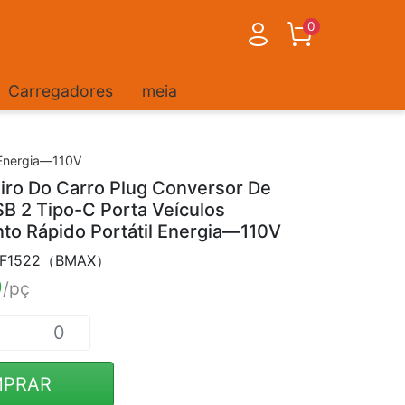
0
Carregadores
meia
 Energia—110V
ro Do Carro Plug Conversor De
B 2 Tipo-C Porta Veículos
to Rápido Portátil Energia—110V
M-F1522（BMAX）
0
/pç
PRAR