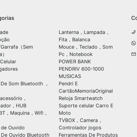
orias
C
ade
Lanterna，Lampada，
oção
Fita，Balanca
/Garrafa（Sem
Mouce，Teclado，Som
ia）
Pc，Notebook
Celular
POWER BANK
gadores
PENDRIV 600-1000
MUSICAS
 De Som Bluetooth ，
Pendri E
CartãoMemoriaOriginal
acessório，
Reloja Smartwatch
ulador，HUB
Suporte celular Carro E
oBT，Maquina，Wifi，
Moto
TVBOX，Camera，
 de Ouvido
Controlador jogos
 De Ouvido Bluetooth
Ferramentas De Produtos