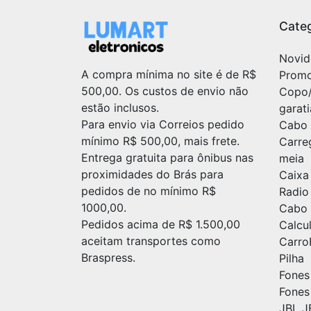
Categ
Novid
A compra mínima no site é de R$
Prom
500,00. Os custos de envio não
Copo
estão inclusos.
garat
Para envio via Correios pedido
Cabo 
mínimo R$ 500,00, mais frete.
Carre
Entrega gratuita para ônibus nas
meia
proximidades do Brás para
Caixa
pedidos de no mínimo R$
Radio
1000,00.
Cabo 
Pedidos acima de R$ 1.500,00
Calc
aceitam transportes como
Carr
Braspress.
Pilha
Fones
Fones
JBL J