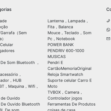
orias
C
ade
Lanterna，Lampada，
oção
Fita，Balanca
/Garrafa（Sem
Mouce，Teclado，Som
ia）
Pc，Notebook
Celular
POWER BANK
gadores
PENDRIV 600-1000
MUSICAS
 De Som Bluetooth ，
Pendri E
CartãoMemoriaOriginal
acessório，
Reloja Smartwatch
ulador，HUB
Suporte celular Carro E
oBT，Maquina，Wifi，
Moto
TVBOX，Camera，
 de Ouvido
Controlador jogos
 De Ouvido Bluetooth
Ferramentas De Produtos
BL De som
coisas de casa