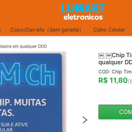
o
Copo/Garrafa（Sem garatia）
Cabo Celular
dastra em qualquer DDD
￼ ￼Chip Ti
qualquer D
COD: Chip Tim
R$ 11,80
/
COM