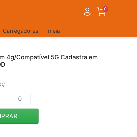
0
Carregadores
meia
m 4g/Compatível 5G Cadastra em
DD
pç
PRAR