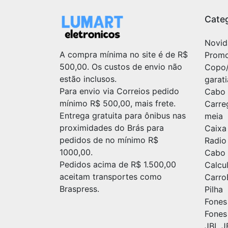
Categ
Novid
A compra mínima no site é de R$
Prom
500,00. Os custos de envio não
Copo
estão inclusos.
garat
Para envio via Correios pedido
Cabo 
mínimo R$ 500,00, mais frete.
Carre
Entrega gratuita para ônibus nas
meia
proximidades do Brás para
Caixa
pedidos de no mínimo R$
Radio
1000,00.
Cabo 
Pedidos acima de R$ 1.500,00
Calc
aceitam transportes como
Carr
Braspress.
Pilha
Fones
Fones
JBL J