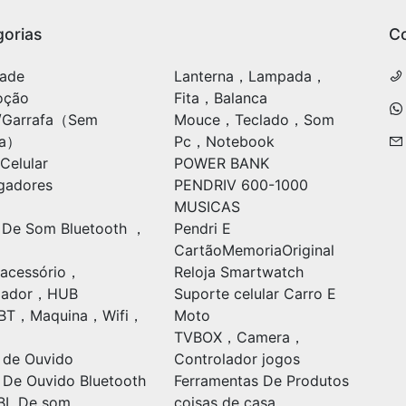
orias
C
ade
Lanterna，Lampada，
oção
Fita，Balanca
/Garrafa（Sem
Mouce，Teclado，Som
ia）
Pc，Notebook
Celular
POWER BANK
gadores
PENDRIV 600-1000
MUSICAS
 De Som Bluetooth ，
Pendri E
CartãoMemoriaOriginal
acessório，
Reloja Smartwatch
ulador，HUB
Suporte celular Carro E
oBT，Maquina，Wifi，
Moto
TVBOX，Camera，
 de Ouvido
Controlador jogos
 De Ouvido Bluetooth
Ferramentas De Produtos
BL De som
coisas de casa