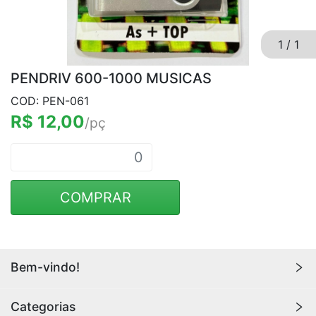
1
/
1
PENDRIV 600-1000 MUSICAS
COD: PEN-061
R$ 12,00
/pç
COMPRAR
Bem-vindo!
A compra mínima no site é de R$ 500,00. Os custos
Categorias
de envio não estão inclusos.