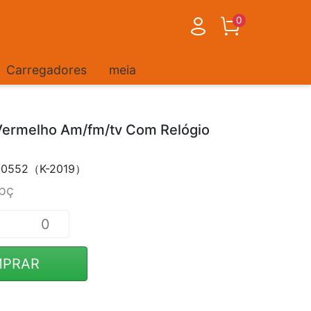
0
Carregadores
meia
 Vermelho Am/fm/tv Com Relógio
A-0552（K-2019）
pç
PRAR