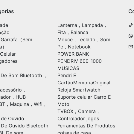
orias
C
ade
Lanterna，Lampada，
oção
Fita，Balanca
/Garrafa（Sem
Mouce，Teclado，Som
ia）
Pc，Notebook
Celular
POWER BANK
gadores
PENDRIV 600-1000
MUSICAS
 De Som Bluetooth ，
Pendri E
CartãoMemoriaOriginal
acessório，
Reloja Smartwatch
ulador，HUB
Suporte celular Carro E
oBT，Maquina，Wifi，
Moto
TVBOX，Camera，
 de Ouvido
Controlador jogos
 De Ouvido Bluetooth
Ferramentas De Produtos
BL De som
coisas de casa