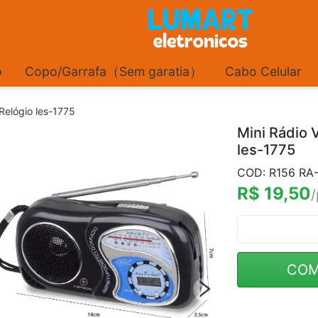
o
Copo/Garrafa（Sem garatia）
Cabo Celular
Relógio les-1775
Mini Rádio
les-1775
COD: R156 R
R$ 19,50
/
COM