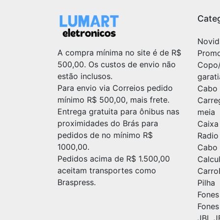
Categ
Novid
A compra mínima no site é de R$
Prom
500,00. Os custos de envio não
Copo
estão inclusos.
garat
Para envio via Correios pedido
Cabo 
mínimo R$ 500,00, mais frete.
Carre
Entrega gratuita para ônibus nas
meia
proximidades do Brás para
Caixa
pedidos de no mínimo R$
Radio
1000,00.
Cabo 
Pedidos acima de R$ 1.500,00
Calc
aceitam transportes como
Carr
Braspress.
Pilha
Fones
Fones
JBL J