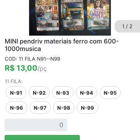
1
/
2
MINI pendriv materiais ferro com 600-
1000musica
COD: 11 FILA N91--N99
R$ 13,00
/pç
11 FILA:
N-91
N-92
N-93
N-94
N-95
N-96
N-97
N-98
N-99