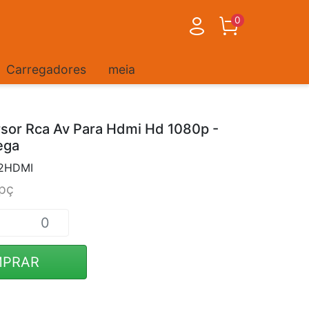
0
Carregadores
meia
sor Rca Av Para Hdmi Hd 1080p -
ega
V2HDMI
pç
PRAR