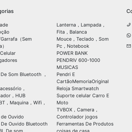
orias
C
ade
Lanterna，Lampada，
oção
Fita，Balanca
/Garrafa（Sem
Mouce，Teclado，Som
ia）
Pc，Notebook
Celular
POWER BANK
gadores
PENDRIV 600-1000
MUSICAS
 De Som Bluetooth ，
Pendri E
CartãoMemoriaOriginal
acessório，
Reloja Smartwatch
ulador，HUB
Suporte celular Carro E
oBT，Maquina，Wifi，
Moto
TVBOX，Camera，
 de Ouvido
Controlador jogos
 De Ouvido Bluetooth
Ferramentas De Produtos
BL De som
coisas de casa