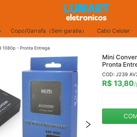
o
Copo/Garrafa（Sem garatia）
Cabo Celular
d 1080p - Pronta Entrega
Mini Conver
Pronta Entr
COD: J239 A
R$ 13,80
/
COM