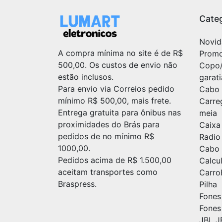
Categ
Novid
A compra mínima no site é de R$
Prom
500,00. Os custos de envio não
Copo
estão inclusos.
garat
Para envio via Correios pedido
Cabo 
mínimo R$ 500,00, mais frete.
Carre
Entrega gratuita para ônibus nas
meia
proximidades do Brás para
Caixa
pedidos de no mínimo R$
Radio
1000,00.
Cabo 
Pedidos acima de R$ 1.500,00
Calc
aceitam transportes como
Carr
Braspress.
Pilha
Fones
Fones
JBL J