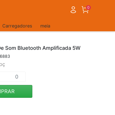
0
Carregadores
meia
De Som Bluetooth Amplificada 5W
-6883
pç
PRAR