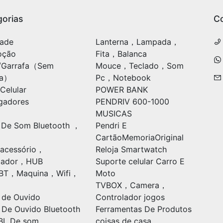
orias
C
ade
Lanterna，Lampada，
oção
Fita，Balanca
/Garrafa（Sem
Mouce，Teclado，Som
ia）
Pc，Notebook
Celular
POWER BANK
gadores
PENDRIV 600-1000
MUSICAS
 De Som Bluetooth ，
Pendri E
CartãoMemoriaOriginal
acessório，
Reloja Smartwatch
ulador，HUB
Suporte celular Carro E
oBT，Maquina，Wifi，
Moto
TVBOX，Camera，
 de Ouvido
Controlador jogos
 De Ouvido Bluetooth
Ferramentas De Produtos
BL De som
coisas de casa