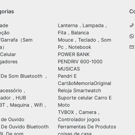
orias
C
ade
Lanterna，Lampada，
oção
Fita，Balanca
/Garrafa（Sem
Mouce，Teclado，Som
ia）
Pc，Notebook
Celular
POWER BANK
gadores
PENDRIV 600-1000
MUSICAS
 De Som Bluetooth ，
Pendri E
CartãoMemoriaOriginal
acessório，
Reloja Smartwatch
ulador，HUB
Suporte celular Carro E
oBT，Maquina，Wifi，
Moto
TVBOX，Camera，
 de Ouvido
Controlador jogos
 De Ouvido Bluetooth
Ferramentas De Produtos
BL De som
coisas de casa