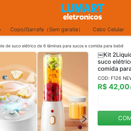
o
Copo/Garrafa（Sem garatia）
Cabo Celular
ante de suco elétrico de 6 lâminas para sucos e comida para bebê
￼Kit 2Liquid
suco elétri
comida par
COD: F126 NE
R$ 42,00
COM