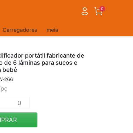
0
Carregadores
meia
ificador portátil fabricante de
co de 6 lâminas para sucos e
a bebê
W-266
/pç
PRAR