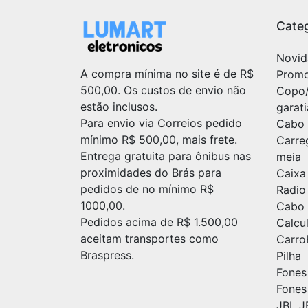
Categ
Novid
A compra mínima no site é de R$
Prom
500,00. Os custos de envio não
Copo
estão inclusos.
garat
Para envio via Correios pedido
Cabo 
mínimo R$ 500,00, mais frete.
Carre
Entrega gratuita para ônibus nas
meia
proximidades do Brás para
Caixa
pedidos de no mínimo R$
Radio
1000,00.
Cabo 
Pedidos acima de R$ 1.500,00
Calc
aceitam transportes como
Carr
Braspress.
Pilha
Fones
Fones
JBL J