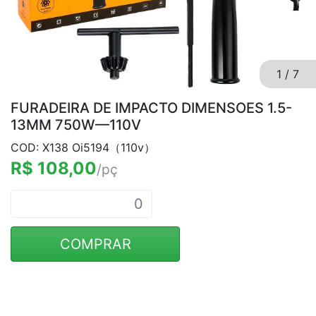
1
/
7
FURADEIRA DE IMPACTO DIMENSOES 1.5-
13MM 750W—110V
COD: X138 Oi5194（110v）
R$ 108,00
/pç
COMPRAR