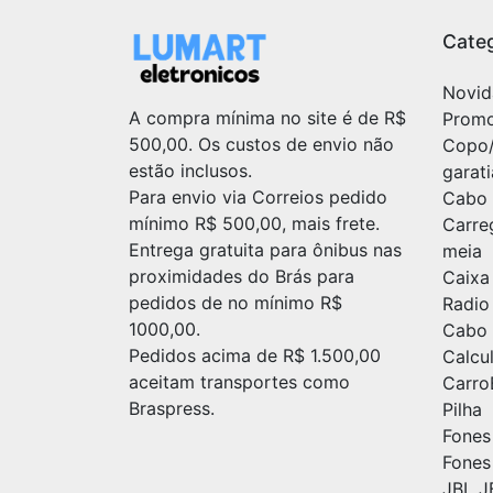
Categ
Novid
A compra mínima no site é de R$
Prom
500,00. Os custos de envio não
Copo
estão inclusos.
garat
Para envio via Correios pedido
Cabo 
mínimo R$ 500,00, mais frete.
Carre
Entrega gratuita para ônibus nas
meia
proximidades do Brás para
Caixa
pedidos de no mínimo R$
Radio
1000,00.
Cabo 
Pedidos acima de R$ 1.500,00
Calc
aceitam transportes como
Carr
Braspress.
Pilha
Fones
Fones
JBL J