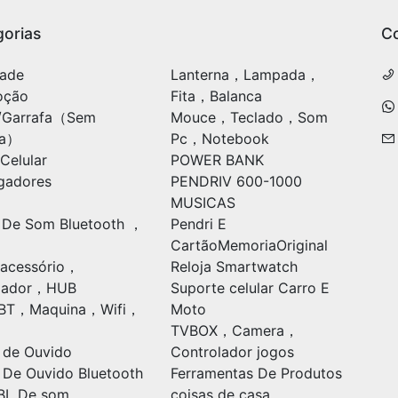
orias
C
ade
Lanterna，Lampada，
oção
Fita，Balanca
/Garrafa（Sem
Mouce，Teclado，Som
ia）
Pc，Notebook
Celular
POWER BANK
gadores
PENDRIV 600-1000
MUSICAS
 De Som Bluetooth ，
Pendri E
CartãoMemoriaOriginal
acessório，
Reloja Smartwatch
ulador，HUB
Suporte celular Carro E
oBT，Maquina，Wifi，
Moto
TVBOX，Camera，
 de Ouvido
Controlador jogos
 De Ouvido Bluetooth
Ferramentas De Produtos
BL De som
coisas de casa