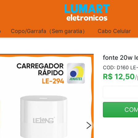
o
Copo/Garrafa（Sem garatia）
Cabo Celular
fonte 20w l
COD: D160 LE
R$ 12,50
/
COM