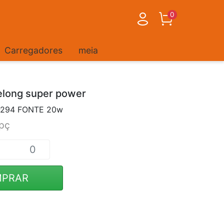
0
Carregadores
meia
elong super power
-294 FONTE 20w
pç
PRAR