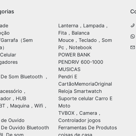
orias
C
ade
Lanterna，Lampada，
oção
Fita，Balanca
/Garrafa（Sem
Mouce，Teclado，Som
ia）
Pc，Notebook
Celular
POWER BANK
gadores
PENDRIV 600-1000
MUSICAS
 De Som Bluetooth ，
Pendri E
CartãoMemoriaOriginal
acessório，
Reloja Smartwatch
ulador，HUB
Suporte celular Carro E
oBT，Maquina，Wifi，
Moto
TVBOX，Camera，
 de Ouvido
Controlador jogos
 De Ouvido Bluetooth
Ferramentas De Produtos
BL De som
coisas de casa