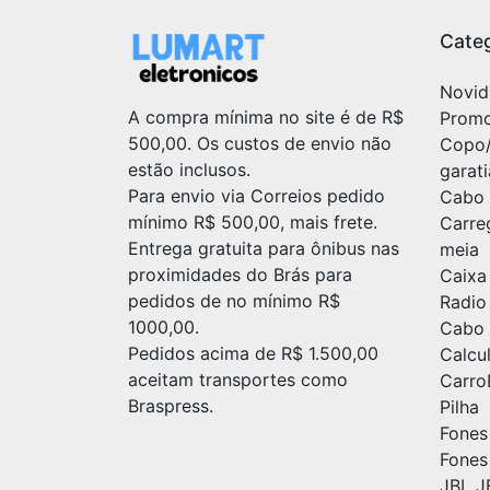
Categ
Novid
A compra mínima no site é de R$
Prom
500,00. Os custos de envio não
Copo
estão inclusos.
garat
Para envio via Correios pedido
Cabo 
mínimo R$ 500,00, mais frete.
Carre
Entrega gratuita para ônibus nas
meia
proximidades do Brás para
Caixa
pedidos de no mínimo R$
Radio
1000,00.
Cabo 
Pedidos acima de R$ 1.500,00
Calc
aceitam transportes como
Carr
Braspress.
Pilha
Fones
Fones
JBL J