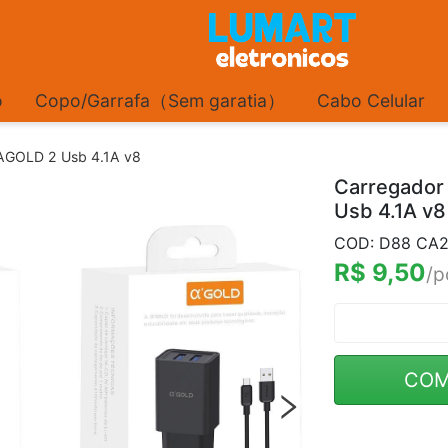
o
Copo/Garrafa（Sem garatia）
Cabo Celular
AGOLD 2 Usb 4.1A v8
Carregador
Usb 4.1A v8
COD: D88 CA2
R$ 9,50
/p
COM