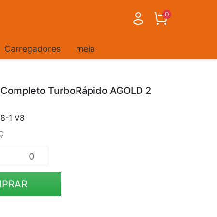
0
Carregadores
meia
 Completo TurboRápido AGOLD 2
8-1 V8
ç
PRAR