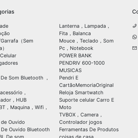
orias
C
ade
Lanterna，Lampada，
oção
Fita，Balanca
/Garrafa（Sem
Mouce，Teclado，Som
ia）
Pc，Notebook
Celular
POWER BANK
gadores
PENDRIV 600-1000
MUSICAS
 De Som Bluetooth ，
Pendri E
CartãoMemoriaOriginal
acessório，
Reloja Smartwatch
ulador，HUB
Suporte celular Carro E
oBT，Maquina，Wifi，
Moto
TVBOX，Camera，
 de Ouvido
Controlador jogos
 De Ouvido Bluetooth
Ferramentas De Produtos
BL De som
coisas de casa