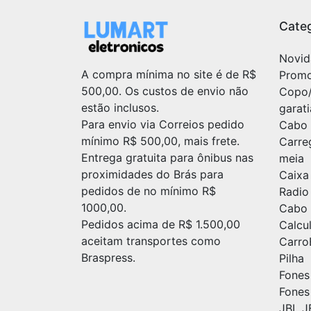
Categ
Novid
A compra mínima no site é de R$
Prom
500,00. Os custos de envio não
Copo
estão inclusos.
garat
Para envio via Correios pedido
Cabo 
mínimo R$ 500,00, mais frete.
Carre
Entrega gratuita para ônibus nas
meia
proximidades do Brás para
Caixa
pedidos de no mínimo R$
Radio
1000,00.
Cabo 
Pedidos acima de R$ 1.500,00
Calc
aceitam transportes como
Carr
Braspress.
Pilha
Fones
Fones
JBL J