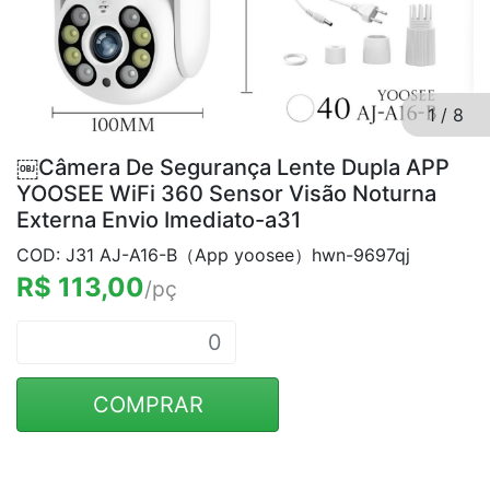
1
/
8
￼Câmera De Segurança Lente Dupla APP
YOOSEE WiFi 360 Sensor Visão Noturna
Externa Envio Imediato-a31
COD: J31 AJ-A16-B（App yoosee）hwn-9697qj
R$ 113,00
/pç
COMPRAR