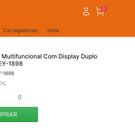
0
Carregadores
meia
 Multifuncional Com Display Duplo
LEY-1898
Y-1898
pç
PRAR