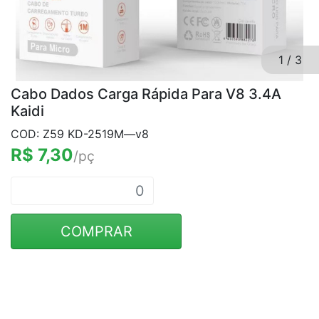
1
/
3
Cabo Dados Carga Rápida Para V8 3.4A
Kaidi
COD: Z59 KD-2519M—v8
R$ 7,30
/pç
COMPRAR