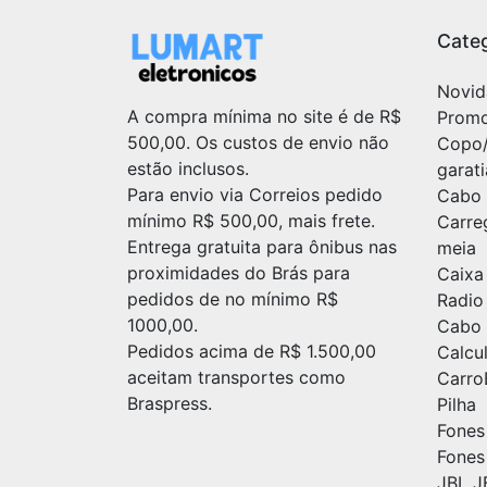
Categ
Novid
A compra mínima no site é de R$
Prom
500,00. Os custos de envio não
Copo
estão inclusos.
garat
Para envio via Correios pedido
Cabo 
mínimo R$ 500,00, mais frete.
Carre
Entrega gratuita para ônibus nas
meia
proximidades do Brás para
Caixa
pedidos de no mínimo R$
Radio
1000,00.
Cabo 
Pedidos acima de R$ 1.500,00
Calc
aceitam transportes como
Carr
Braspress.
Pilha
Fones
Fones
JBL J