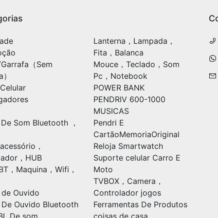
orias
C
ade
Lanterna，Lampada，
oção
Fita，Balanca
/Garrafa（Sem
Mouce，Teclado，Som
ia）
Pc，Notebook
Celular
POWER BANK
gadores
PENDRIV 600-1000
MUSICAS
 De Som Bluetooth ，
Pendri E
CartãoMemoriaOriginal
acessório，
Reloja Smartwatch
ulador，HUB
Suporte celular Carro E
oBT，Maquina，Wifi，
Moto
TVBOX，Camera，
 de Ouvido
Controlador jogos
 De Ouvido Bluetooth
Ferramentas De Produtos
BL De som
coisas de casa