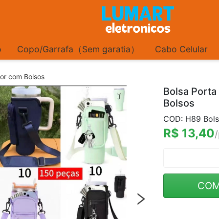
o
Copo/Garrafa（Sem garatia）
Cabo Celular
or com Bolsos
Bolsa Port
Bolsos
COD: H89 Bol
R$ 13,40
COM