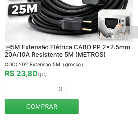
1
/
5
￼5M Extensão Elétrica CABO PP 2x2.5mm
20A/10A Resistente 5M (METROS)
COD: Y02 Extensao 5M（grosso）
R$ 23,80
/pç
COMPRAR