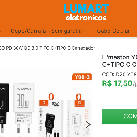
o
Copo/Garrafa（Sem garatia）
Cabo Celular
BO PD 30W QC 3.0 TIPO C+TIPO C Carregador
H'maston Y
C+TIPO C C
COD: D20 Y0
R$ 17,50
/
COM