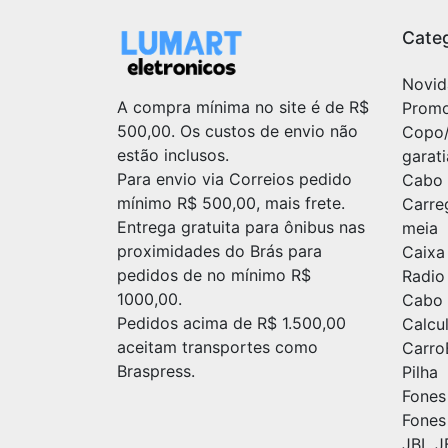
Categ
Novid
A compra mínima no site é de R$
Prom
500,00. Os custos de envio não
Copo
estão inclusos.
garat
Para envio via Correios pedido
Cabo 
mínimo R$ 500,00, mais frete.
Carre
Entrega gratuita para ônibus nas
meia
proximidades do Brás para
Caixa
pedidos de no mínimo R$
Radio
1000,00.
Cabo 
Pedidos acima de R$ 1.500,00
Calc
aceitam transportes como
Carr
Braspress.
Pilha
Fones
Fones
JBL J