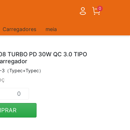
0
Carregadores
meia
08 TURBO PD 30W QC 3.0 TIPO
arregador
8-3（Typec+Typec）
pç
PRAR