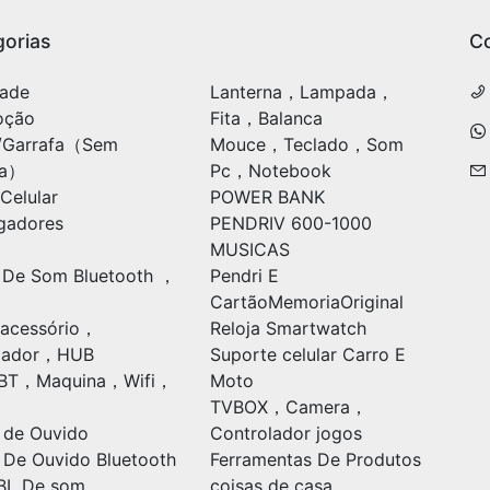
orias
C
ade
Lanterna，Lampada，
oção
Fita，Balanca
/Garrafa（Sem
Mouce，Teclado，Som
ia）
Pc，Notebook
Celular
POWER BANK
gadores
PENDRIV 600-1000
MUSICAS
 De Som Bluetooth ，
Pendri E
CartãoMemoriaOriginal
acessório，
Reloja Smartwatch
ulador，HUB
Suporte celular Carro E
oBT，Maquina，Wifi，
Moto
TVBOX，Camera，
 de Ouvido
Controlador jogos
 De Ouvido Bluetooth
Ferramentas De Produtos
BL De som
coisas de casa